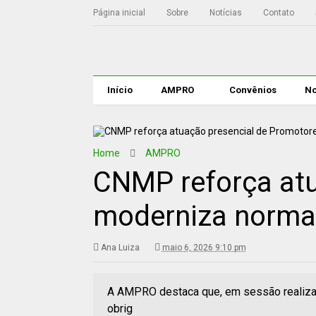
Página inicial
Sobre
Notícias
Contato
Início
AMPRO
Convênios
No
Home
AMPRO
CNMP reforça atu
moderniza normas
Ana Luiza
maio 6, 2026 9:10 pm
A AMPRO destaca que, em sessão realizada 
obrig